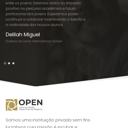
entre os jovens. Estamos certos do impacto
significativo da equ
positivo no percurso académico e futuro
O ambiente, o espírit
profissional dos jovens. Esperamos poder
proximidade com out
continuar a colaborar incentivando o talento e
contribuído para ace
a criatividade dos nossos alunos.
desenvolvimento e p
posicionamento. Sin
Delilah Miguel
um parceiro importa
expansão e maturida
Diretora da Leiria International School
João Viana
CEO GETGAIN Solutions
Somos uma instituição privada sem fins
lucrativos cuja missão é incubar e