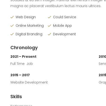
magna ac placerat vestibulum lectus mauris ultrices.
Web Design
Could Service
Online Marketing
Mobile App
Digital Branding
Development
Chronology
2021 – Present
2010
Full Time Job
Sens
2015 – 2017
201
Website Development
Gra
Skills