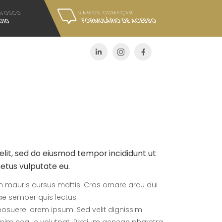
VAMOS COMEÇAR
NNOSCO
FORMULÁRIO DE ACESSO
010
elit, sed do eiusmod tempor incididunt ut
metus vulputate eu.
ibh mauris cursus mattis. Cras ornare arcu dui
tae semper quis lectus.
suere lorem ipsum. Sed velit dignissim
enim neque volutpat. Pretium aenean pharetra