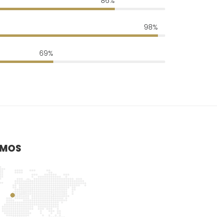
86%
98%
69%
AMOS