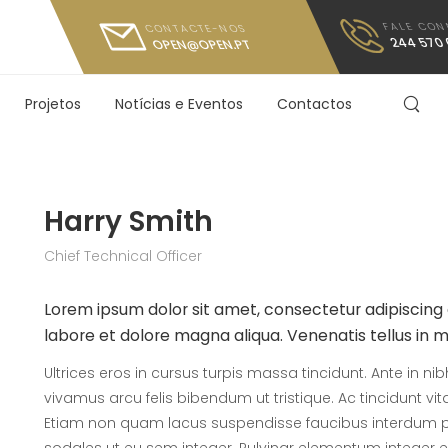
FALE CO
CONTACTE-NOS
244 570 
OPEN@OPEN.PT
Projetos
Notícias e Eventos
Contactos
Harry Smith
Chief Technical Officer
Lorem ipsum dolor sit amet, consectetur adipiscing 
labore et dolore magna aliqua. Venenatis tellus in 
Ultrices eros in cursus turpis massa tincidunt. Ante in n
vivamus arcu felis bibendum ut tristique. Ac tincidunt vi
Etiam non quam lacus suspendisse faucibus interdum po
sodales ut eu sem integer. Pulvinar elementum integer 