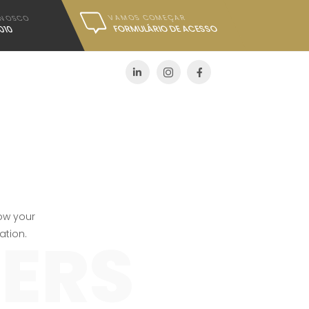
VAMOS COMEÇAR
NNOSCO
FORMULÁRIO DE ACESSO
010
ow your
ERS
ation.