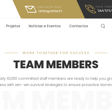
FALE CO
CONTACTE-NOS
244 570 
OPEN@OPEN.PT
Projetos
Notícias e Eventos
Contactos
WORK TOGETHER FOR SUCCESS
TEAM MEMBERS
arly 10,000 committed staff members are ready to help you gr
AM MEMB
ess with win- win survival strategies to ensure proactive domin